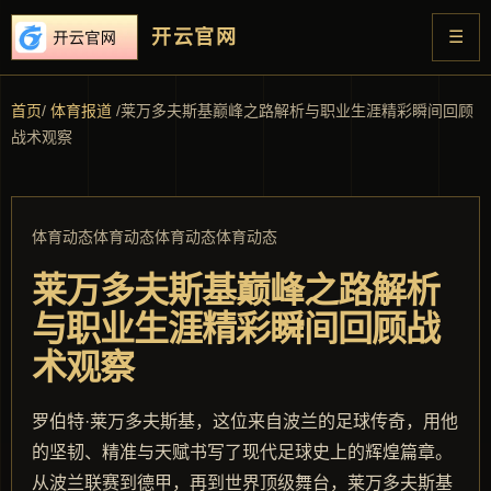
开云官网
☰
首页
/
体育报道
/
莱万多夫斯基巅峰之路解析与职业生涯精彩瞬间回顾
战术观察
体育动态
体育动态
体育动态
体育动态
莱万多夫斯基巅峰之路解析
与职业生涯精彩瞬间回顾战
术观察
罗伯特·莱万多夫斯基，这位来自波兰的足球传奇，用他
的坚韧、精准与天赋书写了现代足球史上的辉煌篇章。
从波兰联赛到德甲，再到世界顶级舞台，莱万多夫斯基