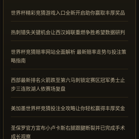
世界杯精彩竞猜游戏入口全新开启助你赢取丰厚奖品
热刺错失关键机会让西汉姆联重燃争胜希望数据研判
世界杯竞猜赔率网站全面解析 最新赔率走势与投注策
略指南
西部最新排名火箭跌至第六马刺锁定赛区冠军勇士止
步三连败湖人依赛场复盘
美加墨世界杯竞猜投注全攻略让你轻松赢得丰厚奖金
圣保罗官方宣布小卢卡斯右腿跟腱断裂并已完成手术
成长观察