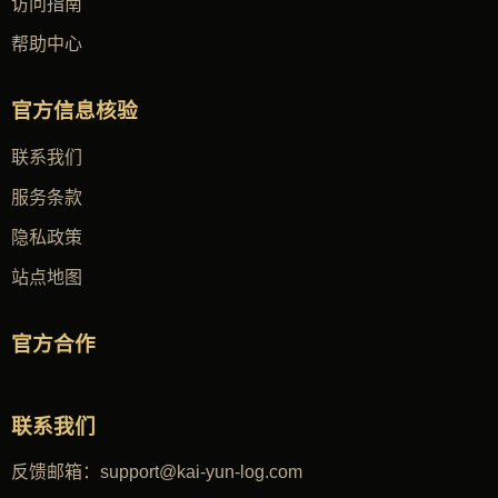
访问指南
帮助中心
官方信息核验
联系我们
服务条款
隐私政策
站点地图
官方合作
联系我们
反馈邮箱：support@kai-yun-log.com