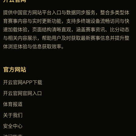
提供中国官方网站平台入口与数据同步服务，整合多类型体
育赛事内容与实时更新功能，支持多终端设备流畅访问与快
速加载体验，页面结构清晰直观，涵盖赛事资讯、比分动态
与相关内容展示，帮助用户及时获取最新赛事信息并提升整
体浏览体验与信息获取效率。
官方网站
开云官网APP下载
开云官网官网入口
体育报道
关于我们
安全中心