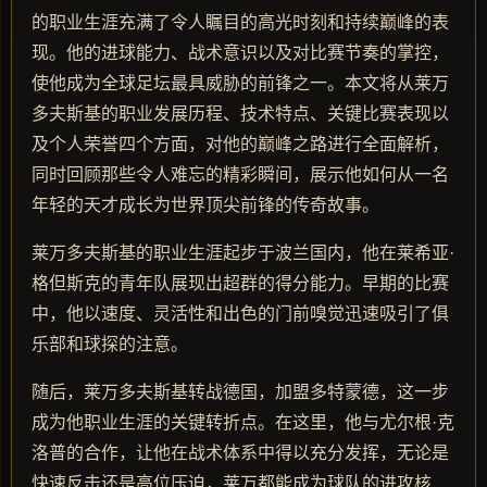
的职业生涯充满了令人瞩目的高光时刻和持续巅峰的表
现。他的进球能力、战术意识以及对比赛节奏的掌控，
使他成为全球足坛最具威胁的前锋之一。本文将从莱万
多夫斯基的职业发展历程、技术特点、关键比赛表现以
及个人荣誉四个方面，对他的巅峰之路进行全面解析，
同时回顾那些令人难忘的精彩瞬间，展示他如何从一名
年轻的天才成长为世界顶尖前锋的传奇故事。
莱万多夫斯基的职业生涯起步于波兰国内，他在莱希亚·
格但斯克的青年队展现出超群的得分能力。早期的比赛
中，他以速度、灵活性和出色的门前嗅觉迅速吸引了俱
乐部和球探的注意。
随后，莱万多夫斯基转战德国，加盟多特蒙德，这一步
成为他职业生涯的关键转折点。在这里，他与尤尔根·克
洛普的合作，让他在战术体系中得以充分发挥，无论是
快速反击还是高位压迫，莱万都能成为球队的进攻核