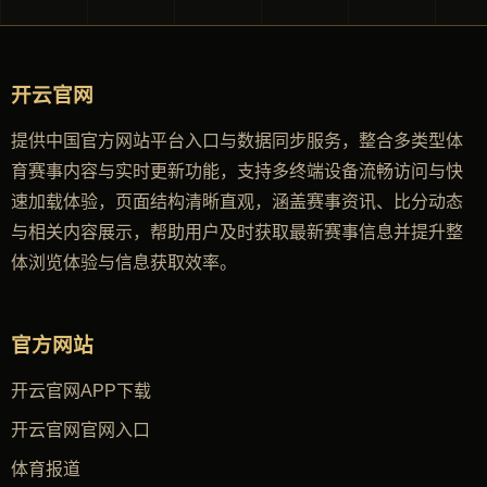
开云官网
提供中国官方网站平台入口与数据同步服务，整合多类型体
育赛事内容与实时更新功能，支持多终端设备流畅访问与快
速加载体验，页面结构清晰直观，涵盖赛事资讯、比分动态
与相关内容展示，帮助用户及时获取最新赛事信息并提升整
体浏览体验与信息获取效率。
官方网站
开云官网APP下载
开云官网官网入口
体育报道