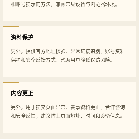
和账号提示的方法，兼顾常见设备与浏览器环境。
资料保护
另外，提供官方地址核验、异常链接识别、账号资料
保护和安全反馈方式，帮助用户降低误访风险。
内容更正
另外，用于提交页面异常、赛事资料更正、合作咨询
和安全反馈，建议附上页面地址、时间和设备信息。