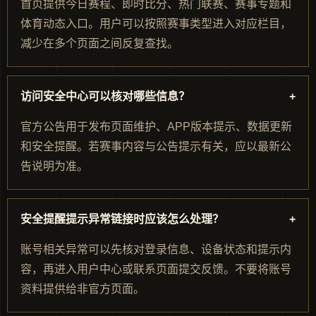
首页提供今日赛程、即时比分、热门联赛、赛事专题和
体育动态入口。用户可以按照赛事类型进入对应栏目，
减少在多个页面之间反复查找。
访问安全中心可以核对哪些信息？
+
官方公告用于发布页面维护、APP版本提示、数据更新
和安全提醒。若赛事内容与公告提示有关，应以最新公
告说明为准。
安全提醒提示异常链接时应该怎么处理？
+
账号相关异常可以先核对登录信息、设备状态和提示内
容，再进入用户中心或联系页面提交反馈。不要将账号
资料提供给非官方页面。