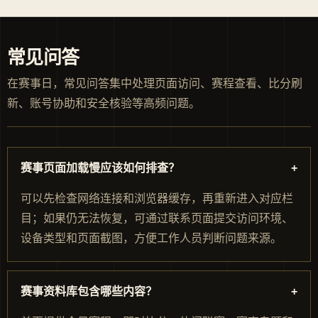
常见问答
在赛事日，常见问答集中处理页面访问、赛程查看、比分刷
新、账号协助和安全核验等高频问题。
赛事页面加载慢应该如何排查？
+
可以先检查网络连接和浏览器缓存，再重新进入对应栏
目；如果仍无法恢复，可通过联系页面提交访问环境、
设备类型和页面截图，方便工作人员判断问题来源。
赛事资料库包含哪些内容？
+